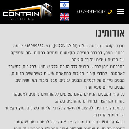
072-391-1442
אודותינו
עמוד בית
משרד נייד
יצירת קשר
מבנים יבילים
גלריית עבודות
מבנים ניידים מיוחדים
חברת קונטיין הנדסה בע"מ (CONTAIN), ח.פ. 516989332 ידועה
ברחבי הארץ כחברה מובילה, מקצועית ומנוסה בתחום יצור ואספקה
של מבנים ניידים על כל סוגיהם.
בחברתנו ניתן לרכוש מבנים לכל מטרה ולכל שימוש: למגורים, למשרד,
לאחסנה, לחדרי קירור, מכולות בהתאמה אישית לשימושים מגוונים,
מבנים ניידים על גלגלים, מבנים יבילים, מבני ציבור, תאי שירותים,
מבנים ניידים מעץ ועוד.
כל סוגי המבנים הניידים שאנו מציעים ללקוחותינו ניתנים לאספקה
בטווח זמן קצר ובמחירים מהטובים בשוק.
כל מבנה נייד ניתן לעיצוב ולהתאמה לצרכי הלקוח בשילוב יעוץ מקצועי
של מומחי החברה.
כשאתה רוכש בחברתנו מבנה נייד אתה יכול להיות בטוח שהגעת
לחברה מקצועית ואמינה שתלווה אותך מתחילת התהליך ועד סופו.