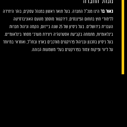
מנהל החברה
נאור בר
הינו מנכ"ל החברה. בעל תואר ראשון במנהל עסקים, בוגר היחידה
ללימודי חוץ בתחום הפיננסים, דירקטור מוסמך מטעם האוניברסיטה
העברית בירושלים. בעל ניסיון של 25 שנה בייזום, הקמה וניהול חברות
בינלאומיות, מתמחה בקביעת אסטרטגיה ויצירת מערכי מסחר בינלאומיים.
בעל ניסיון בתכנון ובניהול פרויקטים מורכבים בארץ ובחו"ל, ואחראי במיוחד
על ליווי ופיקוח צמוד בפרויקטים בעלי משמעות גבוהה.