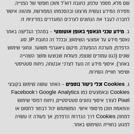
שם מלא, מספר טלפון, כתובת דוא"ל ותוכן חופשי של הפנייה.
מסירת המידע נעשית מרצונו ובהסכמתו המפורשת, ומהווה אישור
לחברה לעבד את הנתונים לצרכים המוגדרים במדיניות זו.
ב.
מידע טכני הנאסף באופן אוטומטי
– במהלך הגלישה באתר
נאסף מידע על אמצעי השימוש, ובכלל זה כתובת IP, סוג
הדפדפן, מערכת ההפעלה, מיקום גיאוגרפי משוער, ונתוני שימוש
שונים (כגון עמודים שנצפו, פעולות שבוצעו ומשך השהייה
באתר). איסוף מידע זה נועד לצרכי אבטחה, ניתוח סטטיסטי
ושיפור חוויית השירות.
ג.
Cookies
וכלי ניטור נוספים
– האתר עושה שימוש בקובצי
Cookies ובאמצעים כמו Google Analytics ו־Facebook
Pixel לצורך איסוף נתונים סטטיסטיים, ניתוח דפוסי שימוש
והתאמת תוכן פרסומי אישי. המשתמש יכול לבחור לחסום או
למחוק Cookies דרך הגדרות הדפדפן, אך פעולה זו עשויה
לפגוע בחוויית השימוש באתר.