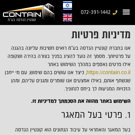
072-391-1442
מדיניות פרטיות
עמוד בית
משרד נייד
יצירת קשר
מבנים יבילים
גלריית עבודות
מבנים ניידים מיוחדים
אנו בחברת קונטיין הנדסה בע"מ רואים חשיבות עליונה בהגנה
על פרטיותך. מסמך זה נועד להציג בפניך בצורה בהירה ושקופה
אילו פרטים נאספים במהלך השימוש באתר
https://contain.co.il
, כיצד אנו עושים בהם שימוש, עם מי ייתכן
שנשתף אותם, באילו אמצעים אנו שומרים ומגנים עליהם, ומהן
הזכויות המגיעות לך ביחס לנתוניך.
השימוש באתר מהווה את הסכמתך למדיניות זו
.
1. פרטי בעל המאגר
בעל המאגר והאחראי על עיבוד הנתונים הוא קונטיין הנדסה