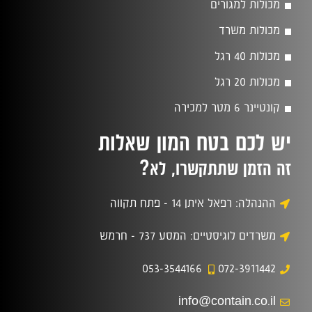
מכולות למגורים
מכולות משרד
מכולות 40 רגל
מכולות 20 רגל
קונטיינר 6 מטר למכירה
יש לכם בטח המון שאלות
?
זה הזמן שתתקשרו, לא
ההנהלה: רפאל איתן 14 - פתח תקווה
משרדים לוגיסטיים: המסע 737 - חרמש
053-3544166
072-3911442
info@contain.co.il