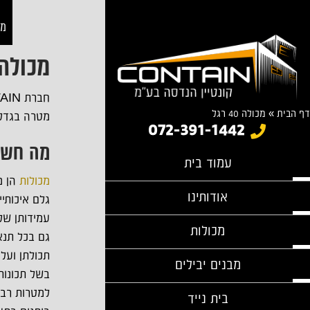
מב
מכולה 40 רג
דף הבית
»
מכולה 40 רגל
מטרה בגדלים 
072-391-1442
מה חשו
עמוד בית
מכולות
הן מב
אודותינו
גלם איכותיי
עמידותן של 
מכולות
גם בכל תנאי
תכולתן ועל 
מבנים יבילים
בשל תכונות
למטרות רבות
בית נייד