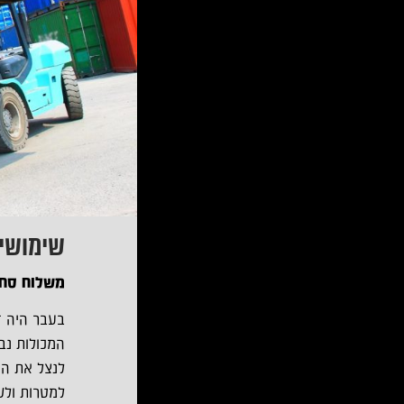
שימושים ש
משלוח סחו
בעבר היה ז
המכולות נבנ
למטרות ולש