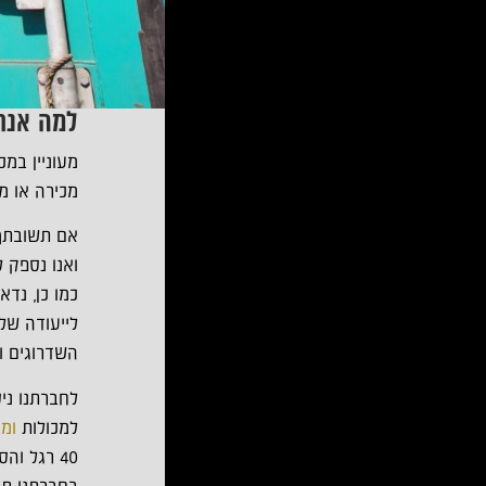
למה אנח
מכירה או 
אם תשובתך 
ואנו נספק 
כמו כן, נד
לייעודה של
השדרוגים ו
לחברתנו ני
למכולות
ומב
40 רגל והסבתן לייעודן החדש.