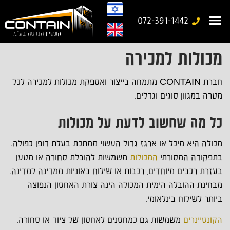
072-391-1442
מכולות למכירה
עמוד בית
משרד נייד
יצירת קשר
מבנים יבילים
גלריית עבודות
מבנים ניידים מיוחדים
חברת CONTAIN מתמחה בייצור ואספקת מכולות למכירה לכל
מטרה במגוון סוגים וגדלים.
כל מה שחשוב לדעת על מכולות
מכולה היא מיכל או ארגז גדול העשוי ממתכת בעלת דופן כפולה.
בתפקודה המסורתי
המכולות
משמשות להובלת סחורה או מטען
בעזרת רכבים מיוחדים, רכבות או שילוח באוניות ממדינה למדינה.
מבחינת ההובלה הימית המכולה הינה צורת האחסון הנפוצה
ביותר לשילוח בינלאומי.
הקונטיינרים
משמשות גם כמחסנים לאחסון של ציוד או סחורה.