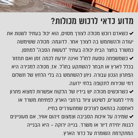
מדוע כדאי לרכוש מכולות?
כשאדם רוכש מכולה לצורך מסוים, הוא יכול בעתיד לשנות את
יעודה ולהשתמש בה לצורך אחר. לדוגמה: מכולה ששימשה
כמשרד בחצר הבית יכולה בעתיד "לעשות הסבה" למחסן.
כשמשפחה נוסעת לחו"ל ואינה יודעת לכמה זמן ואם תחזור
בכלל לארץ או תבחר להשתקע בחו"ל. אז, מכולה למכירה היא
הפתרון הנכון עבורה. ניתן להשתמש בה בלי הלחץ של תשלום
דמי שכירות לתקופה בלתי ידועה.
כשרוכשים מכולה יש בידיו של הלקוח אפשרות למצוא פתרון
מידי למגורים, לשינוע ציוד ברחבי הארץ, לפתיחת משרד או
לאחסנה בהתאם לצרכים שמתעוררים בחייו.
שמירה על איכות הסביבה וצמצום זיהום אוויר, אם מעוניינים
לבנות יחידת דיור או משרד. בנייה ירוקה – היא הבנייה
המתקדמת השומרת על כדור הארץ.