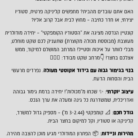
האם אתם עובדים מהבית? מחפשים קליניקה פרטית, סטודיו
יצירתי, או חדר כתיבה – מחוץ לבית אבל קרוב אליו?
קונטיין הנדסה מציגה את "הסטודיו הקומפקטי" – יחידה מודולרית
מעוצבת (מבוססת מכולה מקוצרת) שתעניק לכם שקט מוחלט,
מבלי לוותר על איכות וסטייל! המרחב המושלם למיקוד, ממש
אצלכם בחצר! 👇מרחב שקט מבודד: 🧘🏼‍♀
בנוי בגימור גבוה עם בידוד אקוסטי מעולה
. נפרדים מרעשי
הבית והסחות הדעת.
עיצוב יוקרתי
: ✨ שכחו מ"מכולות"! יחידה ברמת גימור גבוהה
ואדריכלית, שמשדרגת כל גינה ומעלה את ערך הנכס.
גודל חכם
: 📐 קומפקטי (2.44×3 מ') – מספיק גדול למשרד,
קליניקה או סטודיו, וקל למיקום בחצר הבית.
מהירות וניידות
: 📦 הפתרון המודולרי מגיע מוכן להצבה מהירה.