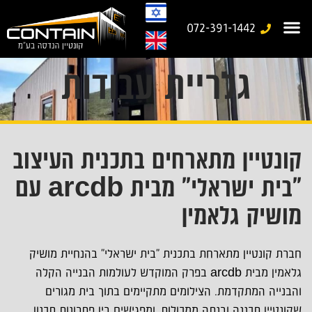
072-391-1442
גלריית עבודות
עמוד בית
משרד נייד
יצירת קשר
מבנים יבילים
גלריית עבודות
מבנים ניידים מיוחדים
קונטיין מתארחים בתכנית העיצוב
"בית ישראלי" מבית arcdb עם
מושיק גלאמין
חברת קונטיין מתארחת בתכנית "בית ישראלי" בהנחיית מושיק
גלאמין מבית arcdb בפרק המוקדש לעולמות הבנייה הקלה
והבנייה המתקדמת. הצילומים מתקיימים בתוך בית מגורים
שקונטיין תכננה ובנתה ממכולות, ומפגישים בין פתרונות תכנון