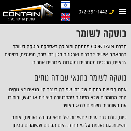
072-391-1442
בוטקה לשומר
עמוד בית
משרד נייד
יצירת קשר
מבנים יבילים
גלריית עבודות
מבנים ניידים מיוחדים
חברת CONTAIN מתמחה ומובילה באספקת בוטקה לשומר
בהתאמה אישית לחברות וארגונים כגון בתי ספר, מפעלים, בסיסים
צבאיים, מרכזים מסחריים ומוסדות ציבוריים אחרים.
בוטקה לשומר בתנאי עבודה נוחים
אחת הבעיות בתחום של בתי שמירה בעבר היו תנאים לא נוחים:
החל מחומרים שלא מסננים טמפרטורה חיצונית או רעש, והותירו
את השומרים חשופים למזג האוויר.
כיום, כולם כבר ערים לחשיבות של תנאי עבודה נאותים, ואותה
חשיבות גם נאכפת על פי החוק. היום מבינים ששומרים בביתן