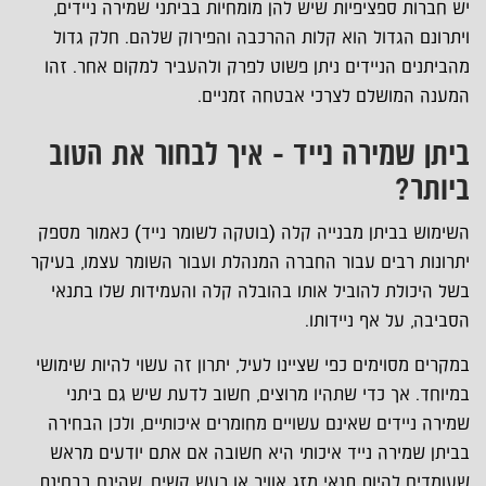
יש חברות ספציפיות שיש להן מומחיות בביתני שמירה ניידים,
ויתרונם הגדול הוא קלות ההרכבה והפירוק שלהם. חלק גדול
מהביתנים הניידים ניתן פשוט לפרק ולהעביר למקום אחר. זהו
המענה המושלם לצרכי אבטחה זמניים.
ביתן שמירה נייד - איך לבחור את הטוב
ביותר?
השימוש בביתן מבנייה קלה (בוטקה לשומר נייד) כאמור מספק
יתרונות רבים עבור החברה המנהלת ועבור השומר עצמו, בעיקר
בשל היכולת להוביל אותו בהובלה קלה והעמידות שלו בתנאי
הסביבה, על אף ניידותו.
במקרים מסוימים כפי שציינו לעיל, יתרון זה עשוי להיות שימושי
במיוחד. אך כדי שתהיו מרוצים, חשוב לדעת שיש גם ביתני
שמירה ניידים שאינם עשויים מחומרים איכותיים, ולכן הבחירה
בביתן שמירה נייד איכותי היא חשובה אם אתם יודעים מראש
שעומדים להיות תנאי מזג אוויר או רעש קשים, שהינם בבחינת