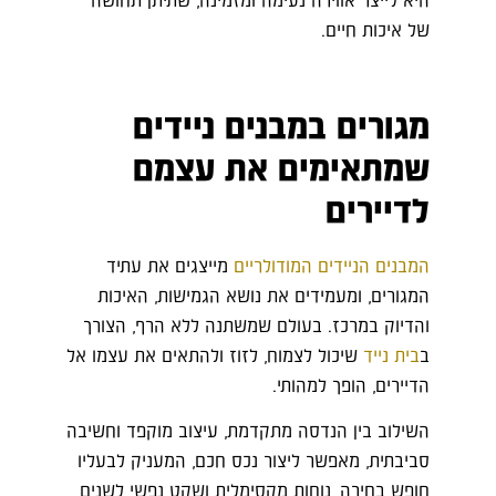
היא לייצר אווירה נעימה ומזמינה, שתיתן תחושה
של איכות חיים.
מגורים במבנים ניידים
שמתאימים את עצמם
לדיירים
המבנים הניידים המודולריים
מייצגים את עתיד
המגורים, ומעמידים את נושא הגמישות, האיכות
והדיוק במרכז. בעולם שמשתנה ללא הרף, הצורך
ב
בית נייד
שיכול לצמוח, לזוז ולהתאים את עצמו אל
הדיירים, הופך למהותי.
השילוב בין הנדסה מתקדמת, עיצוב מוקפד וחשיבה
סביבתית, מאפשר ליצור נכס חכם, המעניק לבעליו
חופש בחירה, נוחות מקסימלית ושקט נפשי לשנים