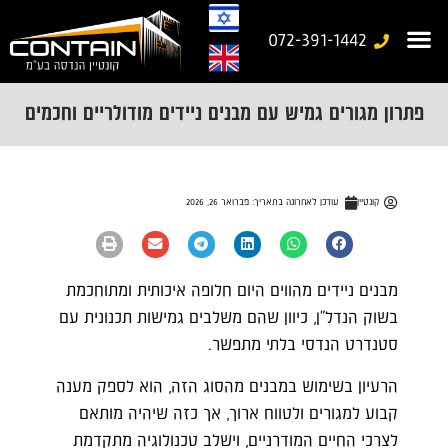
072-391-1442
עמוד בית
משרד נייד
יצירת קשר
מבנים יבילים
גלריית עבודות
מבנים ניידים מיוחדים
פתרון מגורים גמיש עם מבנים ניידים מודולריים וחכמים
קונטיין
עודכן לאחרונה בתאריך:
פברואר 26, 2026
מבנים ניידים מהווים היום חלופה איכותית ומתוחכמת
בשוק הנדל"ן, כיוון שהם משלבים גמישות תכנונית עם
סטנדרט הנדסי בלתי מתפשר.
הרעיון בשימוש במבנים מהסוג הזה, הוא לספק מענה
קבוע למגורים ולטווח ארוך, אך כזה שיהיה מותאם
לצרכי החיים המודרניים, וישלב טכנולוגיה מתקדמת