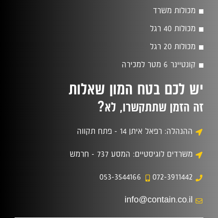
מכולות משרד
מכולות 40 רגל
מכולות 20 רגל
קונטיינר 6 מטר למכירה
יש לכם בטח המון שאלות
?
זה הזמן שתתקשרו, לא
ההנהלה: רפאל איתן 14 - פתח תקווה
משרדים לוגיסטיים: המסע 737 - חרמש
053-3544166
072-3911442
info@contain.co.il