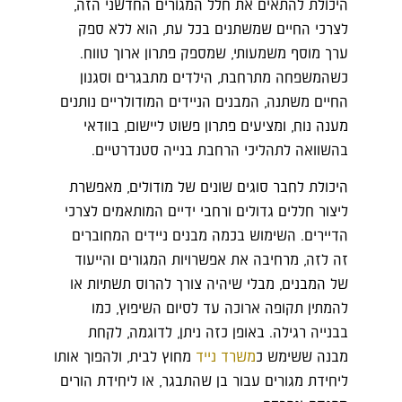
היכולת להתאים את חלל המגורים החדשני הזה,
לצרכי החיים שמשתנים בכל עת, הוא ללא ספק
ערך מוסף משמעותי, שמספק פתרון ארוך טווח.
כשהמשפחה מתרחבת, הילדים מתבגרים וסגנון
החיים משתנה, המבנים הניידים המודולריים נותנים
מענה נוח, ומציעים פתרון פשוט ליישום, בוודאי
בהשוואה לתהליכי הרחבת בנייה סטנדרטיים.
היכולת לחבר סוגים שונים של מודולים, מאפשרת
ליצור חללים גדולים ורחבי ידיים המותאמים לצרכי
הדיירים. השימוש בכמה מבנים ניידים המחוברים
זה לזה, מרחיבה את אפשרויות המגורים והייעוד
של המבנים, מבלי שיהיה צורך להרוס תשתיות או
להמתין תקופה ארוכה עד לסיום השיפוץ, כמו
בבנייה רגילה. באופן כזה ניתן, לדוגמה, לקחת
מבנה ששימש כ
משרד נייד
מחוץ לבית, ולהפוך אותו
ליחידת מגורים עבור בן שהתבגר, או ליחידת הורים