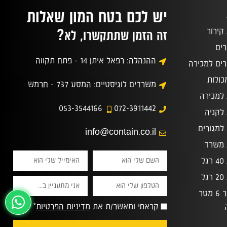
יש לכם בטח המון שאלות
?
קירור
זה הזמן שתתקשרו, לא
רים
ההנהלה: רפאל איתן 14 - פתח תקווה
רים למכירה
כולות
משרדים לוגיסטיים: המסע 737 - חרמש
 למכירה
053-3544166
072-3911442
 לקניה
 למגורים
info@contain.co.il
 משרד
ל
ל
קונטיינר 6 מטר
קראתי ומאשר/ת את
מדיניות הפרטיות
*