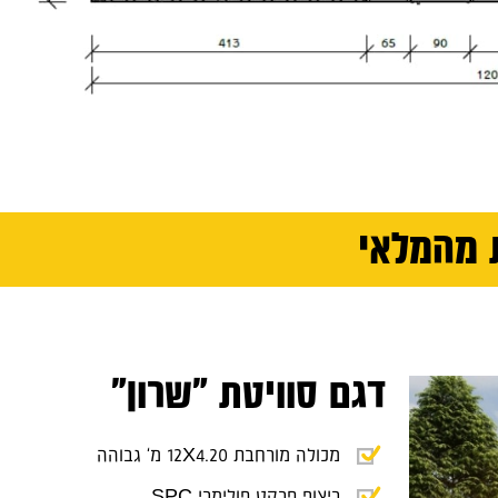
 מהמלאי
דגם סוויטת "שרון"
מכולה מורחבת 12X4.20 מ' גבוהה
‏ריצוף פרקט פולימרי SPC