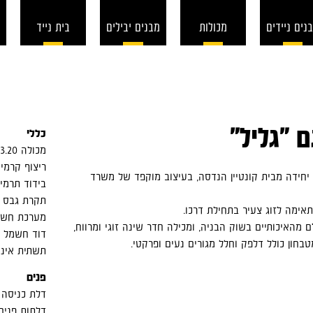
נים ניידים
מכולות
מבנים יבילים
בית נייד
 "גליל"
כללי
‏מכולה 12X3.20 מ'
‏ריצוף קרמיקה 0
 יחידה מבית קונטיין הנדסה, בעיצוב מוקפד של משרד
בידוד תרמי 
תקרת גבס 
מערכת חשמ
 מהאיכותיים בשוק הבניה, ומכילה חדר שינה זוגי ומרווח,
דוד חשמל 80 ליטר
בחון כולל דלפק וחלל מגורים נעים ופרקטי.
תשתית אינ
פנים
דלת כניסה 
דלתות פנים 