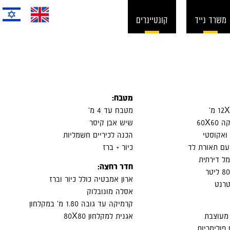
משרד נייד
קונטיינרים
מטבח:
מטבח עד 4 מ'
60X6
שיש אבן קיסר
ואקוסטי
הכנה לכיריים חשמליות
עם תאורת לד
כיור + ברז
ל דירתית
חדר רחצה:
ארון אמבטיה כולל כיור וברז
טרנט
אסלה מונובלוק
קרמיקה עד גובה 1.80 מ' במקלחון
מעוצבת
אגנית למקלחון 80X80
פולימריות