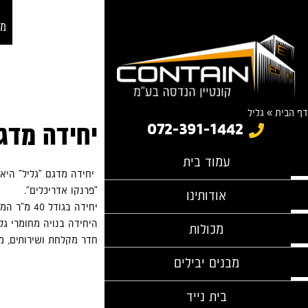
מב
דף הבית
»
גליל
072-391-1442
יחידה מדגם
עמוד בית
יחידה מדגם "גליל" היא
"פרנקו אדריכלים".
אודותינו
יחידה בגודל 40 מ"ר המתאימה לזוג צעיר בתחילת דרכו.
היחידה בנויה מחומרי גלם
מכולות
חדר מקלחת ושירותים, מט
מבנים יבילים
בית נייד