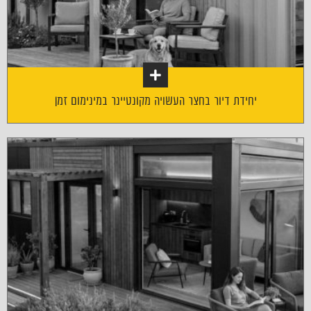
יחידת דיור בחצר העשויה מקונטיינר במינימום זמן